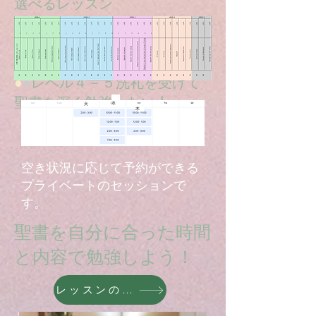
選べるレッスン
●
●
レベル１－２聖書をもっと
知りたい人へ
●
レベル３洗礼を受けたい人へ
●
●
レベル４－５洗礼を受けて
聖書を深く勉強したい人へ
​
水
火
木
空き状況に応じて予約ができる
プライベートのセッションで
す。
聖書を自分に合った時間
と内容で勉強しよう！
レッスンの打ち合わせ